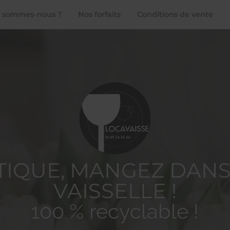
 sommes-nous ?
Nos forfaits
Conditions de vente
STIQUE, MANGEZ DANS
VAISSELLE !
100 % recyclable !