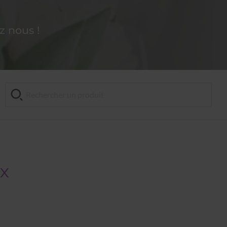
 nous !
ox