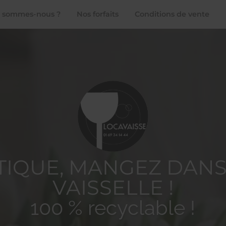
 sommes-nous ?
Nos forfaits
Conditions de vente
STIQUE, MANGEZ DANS
VAISSELLE !
100 % recyclable !