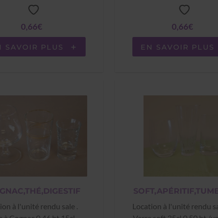
0,66€
0,66€
N SAVOIR PLUS
EN SAVOIR PLUS
GNAC,THÉ,DIGESTIF
SOFT,APÉRITIF,TUM
ion à l'unité rendu sale .
Location à l'unité rendu sa
e à Cognac 0.46 ht 15cl
Verre soft 35cl 0.50 ht /v