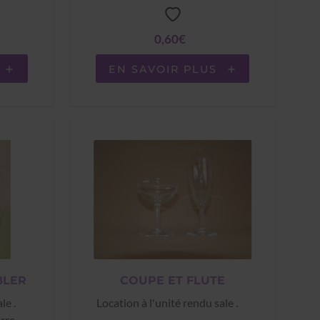
0,60€
EN SAVOIR PLUS
BLER
COUPE ET FLUTE
le .
Location à l'unité rendu sale .
erre