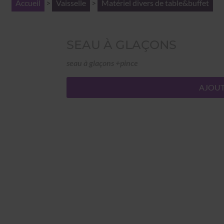
Accueil
>
Vaisselle
>
Matériel divers de table&buffet
SEAU À GLAÇONS
seau à glaçons +pince
AJOUT