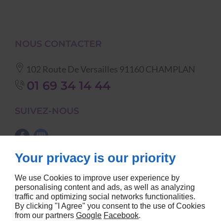
NOUS CONTACTER
102 Route De Versailles
91160
CHAMPLAN
01 69 34 14 44
SUIVEZ-NOUS
Your privacy is our priority
NOS CATÉGORIES
We use Cookies to improve user experience by
vaisselle
nappes et serviettes de
personalising content and ads, as well as analyzing
traffic and optimizing social networks functionalities.
matériel de cuisine
table
By clicking "I Agree" you consent to the use of Cookies
tables, chaises etc...
barnums
from our partners
Google
Facebook
.