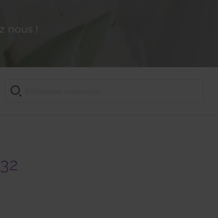
 nous !
 32