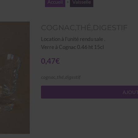
Accueil
>
Vaisselle
COGNAC,THÉ,DIGESTIF
Location à l'unité rendu sale .
Verre à Cognac 0.46 ht 15cl
0,47€
cognac,thé,digestif
AJOUT