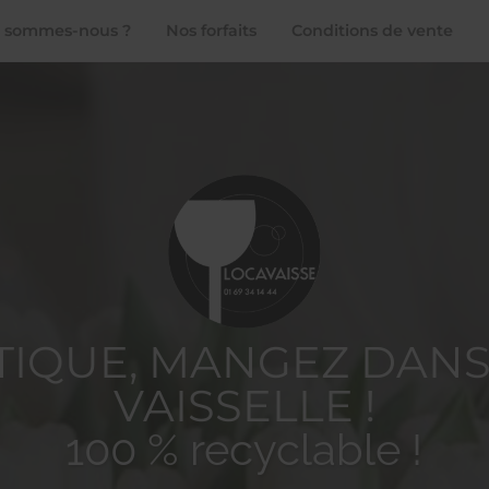
 sommes-nous ?
Nos forfaits
Conditions de vente
STIQUE, MANGEZ DANS
VAISSELLE !
100 % recyclable !