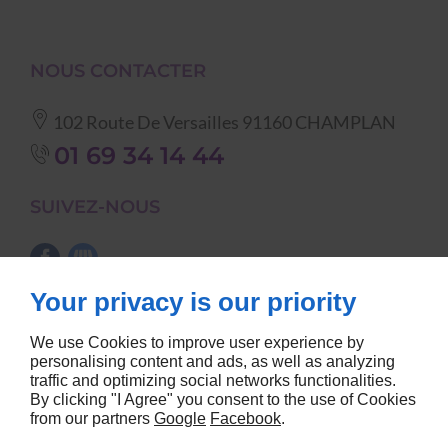
NOUS CONTACTER
102 Route De Versailles
91160
CHAMPLAN
01 69 34 14 44
SUIVEZ-NOUS
Your privacy is our priority
NOS CATÉGORIES
We use Cookies to improve user experience by
vaisselle
nappes et serviettes de
personalising content and ads, as well as analyzing
traffic and optimizing social networks functionalities.
matériel de cuisine
table
By clicking "I Agree" you consent to the use of Cookies
tables, chaises etc...
barnums
from our partners
Google
Facebook
.