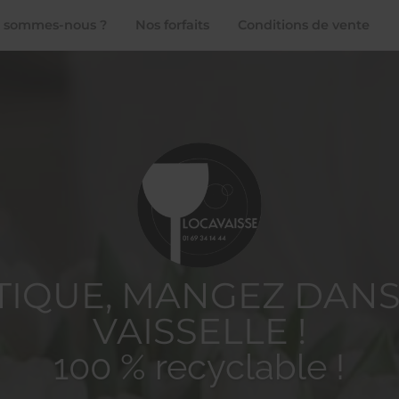
 sommes-nous ?
Nos forfaits
Conditions de vente
STIQUE, MANGEZ DANS
VAISSELLE !
100 % recyclable !