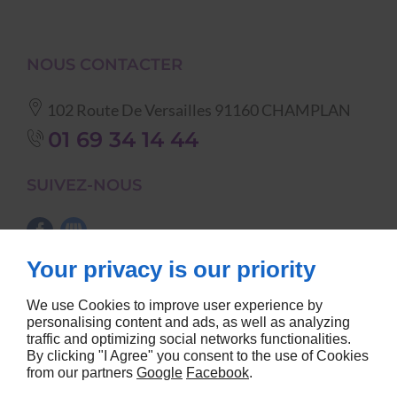
NOUS CONTACTER
102 Route De Versailles
91160
CHAMPLAN
01 69 34 14 44
SUIVEZ-NOUS
Your privacy is our priority
NOS CATÉGORIES
We use Cookies to improve user experience by
vaisselle
nappes et serviettes de
personalising content and ads, as well as analyzing
traffic and optimizing social networks functionalities.
matériel de cuisine
table
By clicking "I Agree" you consent to the use of Cookies
tables, chaises etc...
barnums
from our partners
Google
Facebook
.