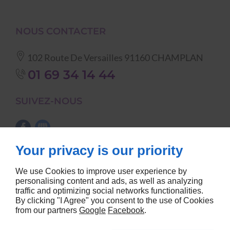
NOUS CONTACTER
102 Route De Versailles
91160
CHAMPLAN
01 69 34 14 44
SUIVEZ-NOUS
Your privacy is our priority
NOS CATÉGORIES
We use Cookies to improve user experience by
vaisselle
nappes et serviettes de
personalising content and ads, as well as analyzing
traffic and optimizing social networks functionalities.
matériel de cuisine
table
By clicking "I Agree" you consent to the use of Cookies
tables, chaises etc...
barnums
from our partners
Google
Facebook
.