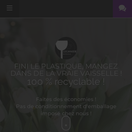
FINI LE PLASTIQUE, MANGEZ
DANS DE LA VRAIE VAISSELLE !
100 % recyclable !
Faites des économies !
Pas de conditionnement d'emballage
imposé chez nous !